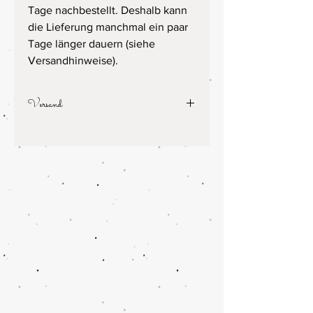
Tage nachbestellt. Deshalb kann
die Lieferung manchmal ein paar
Tage länger dauern (siehe
Versandhinweise).
Versand
Die Versandkosten betragen 5,50€,
kostenfreier Versand ab einem
Bestellwert von 49€.
Lieferung mit DHL, Lieferzeit 5-7
Werktage, maximal 10 Werktage.