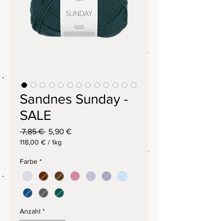
Sandnes Sunday -
SALE
Standardpreis
Sale-
 7,85 € 
5,90 €
Preis
118,00 €
/
1kg
118,00 €
pro
Farbe
*
1
Kilogramm
Anzahl
*