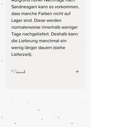
Sandnesgarn kann es vorkommen,
dass manche Farben nicht auf
Lager sind. Diese werden
normalerweise innerhalb weniger
Tage nachgeliefert. Deshalb kann
die Lieferung manchmal ein
wenig länger dauern (siehe
Lieferzeit).
Versand
Die Versandkosten betragen 5,50€,
kostenfreier Versand ab einem
Bestellwert von 49€.
Lieferung mit DHL, Lieferzeit 5-7
Werktage, maximal 10 Werktage.