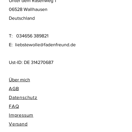
Unter dem Rasenweg 1
06528 Wallhausen
Deutschland
T:
034656 389821
E:
liebstewolle@fadenfreund.de
Ust-ID: DE
314270687
Über mich
AGB
Datenschutz
FAQ
Impressum
Versand