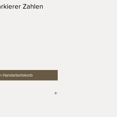
kierer Zahlen
n Handarbeitskorb
Maschenmarkierer, sowie von
Zubehör unter einem Wert von