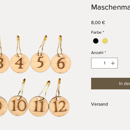
Maschenmar
Preis
8,00 €
Farbe
*
Anzahl
*
In de
Versand
Die Versendung der 
Nadeln und kleinem 
3,90€ möglich.