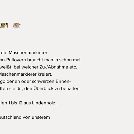
Die allgemeinen Ver
kostenfreier Versand
Lieferung mit DHL/Deu
Werktage, maximal 7
nd die Maschenmarkierer
lan-Pullovern braucht man ja schon mal
 weißt, bei welcher Zu-/Abnahme etc.
Maschenmarkierer kreiert.
t goldenen oder schwarzen Birnen-
fen sie dir, den Überblick zu behalten.
en 1 bis 12 aus Lindenholz,
 Deutschland von unserem