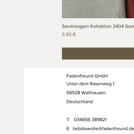
Sandnesgarn Kollektion 2404 Som
Preis
3,50 €
Fadenfreund GmbH
Unter dem Rasenweg 1
06528 Wallhausen
Deutschland
T: 034656 389821
E:
liebstewolle@fadenfreund.d