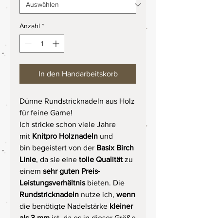
Anzahl
*
In den Handarbeitskorb
Dünne Rundstricknadeln aus Holz
für feine Garne!
Ich stricke schon viele Jahre
mit
Knitpro Holznadeln
und
bin begeistert von der
Basix Birch
Linie
, da sie eine
tolle Qualität
zu
einem
sehr guten Preis-
Leistungsverhältnis
bieten. Die
Rundstricknadeln
nutze ich,
wenn
die benötigte Nadelstärke
kleiner
als 3 mm
ist, da es in dieser Größe