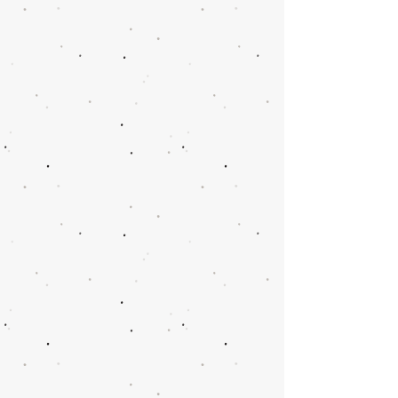
kleinem Zubehör ist für 3,90€
möglich.
Lieferung mit DHL, Lieferzeit 2 bis 3
Werktage, maximal 7 Werktage.