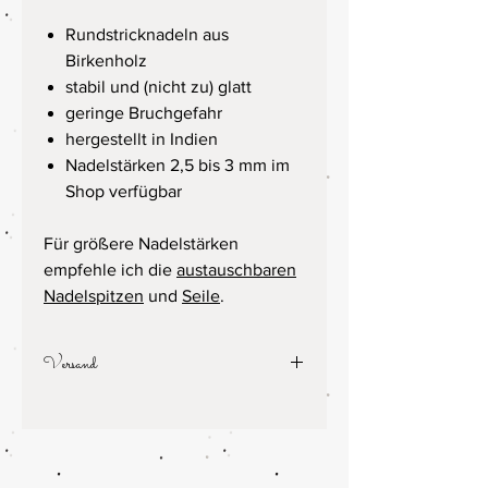
Rundstricknadeln aus
Birkenholz
stabil und (nicht zu) glatt
geringe Bruchgefahr
hergestellt in Indien
Nadelstärken 2,5 bis 3 mm im
Shop verfügbar
Für größere Nadelstärken
empfehle ich die
austauschbaren
Nadelspitzen
und
Seile
.
Versand
Die Versandkosten betragen 5,50€,
kostenfreier Versand ab einem
Bestellwert von 49€.
Die Versendung von Nadeln und