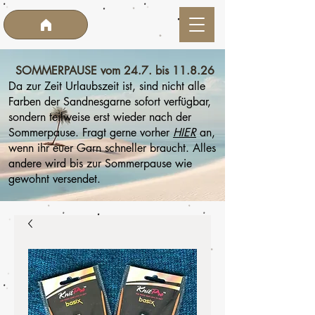
SOMMERPAUSE vom 24.7. bis 11.8.26
Da zur Zeit Urlaubszeit ist, sind nicht alle
Farben der Sandnesgarne sofort verfügbar,
sondern teilweise erst wieder nach der
Sommerpause. Fragt gerne vorher
HIER
an,
wenn ihr euer Garn schneller braucht. Alles
andere wird bis zur Sommerpause wie
gewohnt versendet.