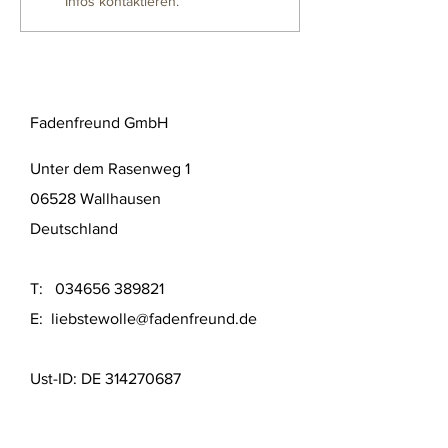
Infos kontaktieren.
Fadenfreund GmbH
Unter dem Rasenweg 1
06528 Wallhausen
Deutschland
T:
034656 389821
E:
liebstewolle@fadenfreund.de
Ust-ID: DE
314270687
Über mich