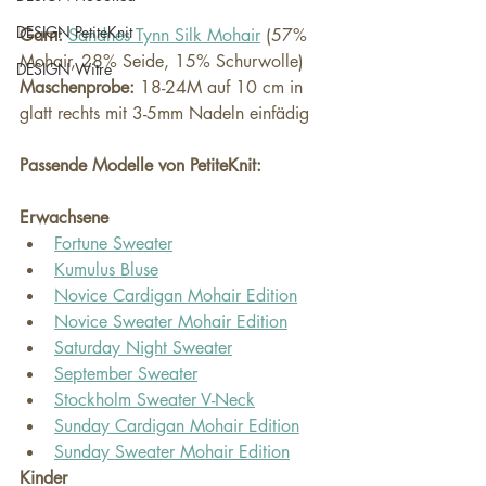
DESIGN PetiteKnit
Garn:
Sandnes Tynn Silk Mohair
 (57% 
Mohair, 28% Seide, 15% Schurwolle)
DESIGN Witre
Maschenprobe:
 18-24M auf 10 cm in 
glatt rechts mit 3-5mm Nadeln einfädig
Passende Modelle von PetiteKnit:
Erwachsene
Fortune Sweater
Kumulus Bluse
Novice Cardigan Mohair Edition
Novice Sweater Mohair Edition
Saturday Night Sweater
September Sweater
Stockholm Sweater V-Neck
Sunday Cardigan Mohair Edition
Sunday Sweater Mohair Edition
Kinder