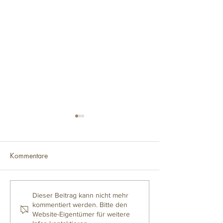
Kommentare
Leela Blouse
Stockholm Slipov
Dieser Beitrag kann nicht mehr
kommentiert werden. Bitte den
Website-Eigentümer für weitere