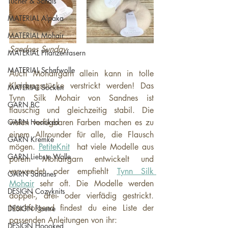
Tücher & Schals
MATERIAL Alpaka
MATERIAL Mohair
Sandnes Sunday
MATERIAL Pflanzenfasern
MATERIAL Schafwolle
Auch Mohairgarn allein kann in tolle 
Kleidungsstücke verstrickt werden! Das 
MATERIAL Socken
Tynn Silk Mohair von Sandnes ist 
GARN BC
flauschig und gleichzeitig stabil. Die 
GARN Hoooked
vielen verfügbaren Farben machen es zu 
einem Allrounder für alle, die Flausch 
GARN Kremke
mögen. 
PetiteKnit
  hat viele Modelle aus 
GARN Liebste Wolle
purem Mohairgarn entwickelt und 
verwendet oder empfiehlt 
Tynn Silk 
GARN Sandnes
Mohair
 sehr oft. Die Modelle werden 
DESIGN Cozyknits
doppel-, drei- oder vierfädig gestrickt.  
Nachfolgend findest du eine Liste der 
DESIGN Floetre
passenden Anleitungen von ihr:
DESIGN Hoooked