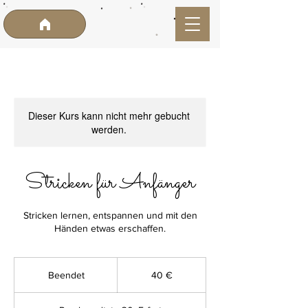
Dieser Kurs kann nicht mehr gebucht
werden.
Stricken für Anfänger
Stricken lernen, entspannen und mit den
Händen etwas erschaffen.
40
Euro
Beendet
B
40 €
e
e