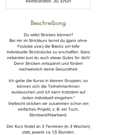
Rembrandtstr. 30, Erfurt
n
d
e
t
Beschreibung
Du willst Stricken können?
Bei mir im Strickkurs lernst du (ganz ohne
Youtube usw.) die Basics um tolle
individuelle Strickstücke zu erschaffen. Ganz
nebenbei tust du auch etwas Gutes für dich!
Denn Stricken entspannt und fördert
nachweislich deine Gesundheit.
Ich gebe die Kurse in kleinen Gruppen, so
können sich die TeilnehmerInnen
austauschen und ich kann trotzdem auf
Jeden individuell eingehen.*
Vielleicht stricken wir zusammen schon ein
einfaches Projekt, z. B. ein Tuch,
Stirnband/Haarband.
Der Kurs findet an 3 Terminen (in 3 Wochen)
statt, jeweils ca. 1,5 Stunden.